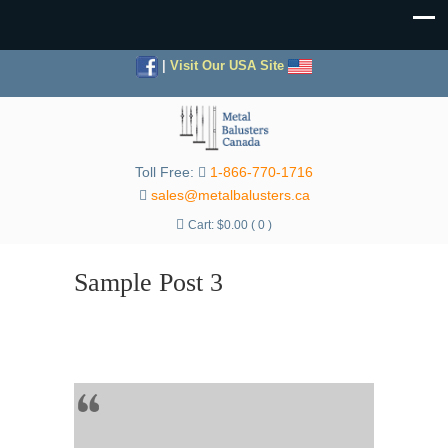
|
Visit Our USA Site
Toll Free:
1-866-770-1716
sales@metalbalusters.ca
Cart:
$
0.00
( 0 )
Sample Post 3